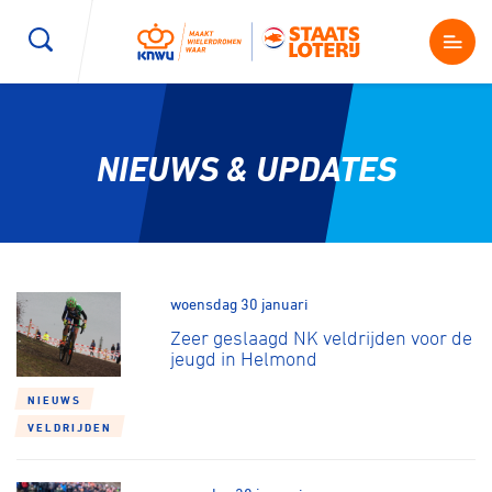
Wegwielrennen
Mountainbiken
Sporten
NIEUWS & UPDATES
Kenniscentrum
BMX Race
E-Racing
Magazine
Kunstwielrijden
ID-Cycling
Nieuws
woensdag 30 januari
Baanwielrennen
Strandrace
Zeer geslaagd NK veldrijden voor de
jeugd in Helmond
Shop
BMX freestyle
Gravel
NIEUWS
Producten en diensten
VELDRIJDEN
Contact
Veldrijden
Biketrial