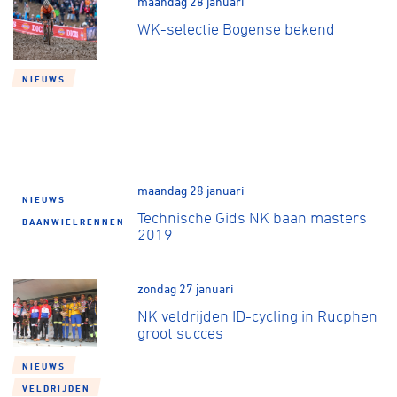
maandag 28 januari
Over ons
WK-selectie Bogense bekend
Pumptrack
Fixed gear
Lid worden
NIEUWS
maandag 28 januari
NIEUWS
Technische Gids NK baan masters
BAANWIELRENNEN
2019
zondag 27 januari
NK veldrijden ID-cycling in Rucphen
groot succes
NIEUWS
VELDRIJDEN