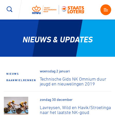
Wegwielrennen
Mountainbiken
Sporten
NIEUWS & UPDATES
Kenniscentrum
BMX Race
E-Racing
Magazine
Kunstwielrijden
ID-Cycling
Nieuws
woensdag 2 januari
NIEUWS
Baanwielrennen
Strandrace
Technische Gids NK Omnium duur
BAANWIELRENNEN
jeugd en nieuwelingen 2019
Shop
BMX freestyle
Gravel
zondag 30 december
Producten en diensten
Lavreysen, Wild en Havik/Stroetinga
Contact
Veldrijden
Biketrial
naar het laatste NK-goud