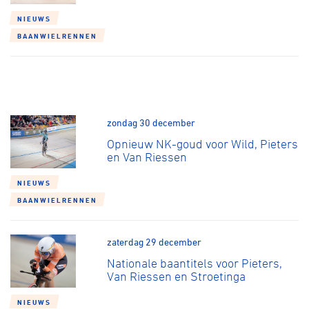
Over ons
NIEUWS
Pumptrack
Fixed gear
BAANWIELRENNEN
Lid worden
zondag 30 december
Opnieuw NK-goud voor Wild, Pieters
en Van Riessen
NIEUWS
BAANWIELRENNEN
zaterdag 29 december
Nationale baantitels voor Pieters,
Van Riessen en Stroetinga
NIEUWS