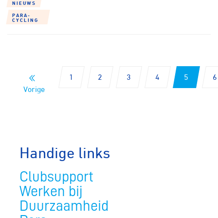
NIEUWS
PARA-
CYCLING
1
2
3
4
5
6
Vorige
Handige links
Clubsupport
Werken bij
Duurzaamheid