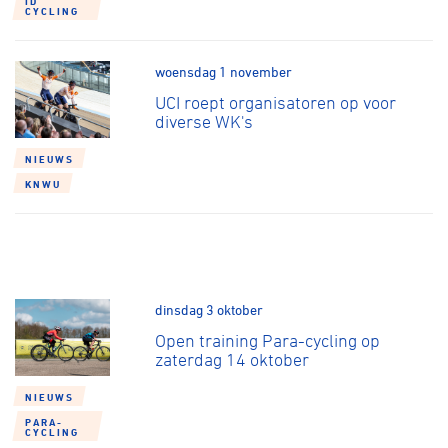
ID
Over ons
CYCLING
Pumptrack
Fixed gear
Lid worden
woensdag 1 november
UCI roept organisatoren op voor
diverse WK's
NIEUWS
KNWU
dinsdag 3 oktober
Open training Para-cycling op
zaterdag 14 oktober
NIEUWS
PARA-
CYCLING