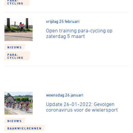
PARA-
Over ons
CYCLING
Pumptrack
Fixed gear
Lid worden
vrijdag 25 februari
Open training para-cycling op
zaterdag 5 maart
NIEUWS
PARA-
CYCLING
woensdag 26 januari
Update 26-01-2022: Gevolgen
coronavirus voor de wielersport
NIEUWS
BAANWIELRENNEN