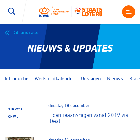
Strandrace
Wegwielrennen
Mountainbiken
Sporten
NIEUWS & UPDATES
Kenniscentrum
BMX Race
E-Racing
Magazine
Kunstwielrijden
ID-Cycling
Introductie
Wedstrijdkalender
Uitslagen
Nieuws
Klas
Nieuws
Baanwielrennen
Strandrace
dinsdag 18 december
NIEUWS
Shop
Licentieaanvragen vanaf 2019 via
BMX freestyle
Gravel
KNWU
iDeal
Producten en diensten
Contact
Veldrijden
Biketrial
dinsdag 11 december