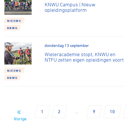
KNWU Campus | Nieuw
opleidingsplatform
NIEUWS
KNWU
donderdag 13 september
Wieleracademie stopt, KNWU en
NTFU zetten eigen opleidingen voort
NIEUWS
KNWU
1
2
...
9
10
Vorige