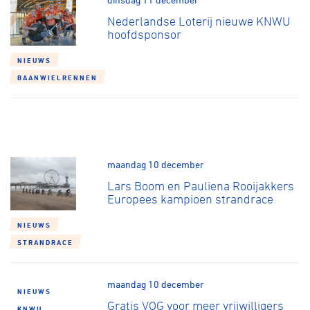
Over ons
Nederlandse Loterij nieuwe KNWU
hoofdsponsor
Pumptrack
Fixed gear
Lid worden
NIEUWS
BAANWIELRENNEN
maandag 10 december
Lars Boom en Pauliena Rooijakkers
Europees kampioen strandrace
NIEUWS
STRANDRACE
maandag 10 december
NIEUWS
Gratis VOG voor meer vrijwilligers
KNWU