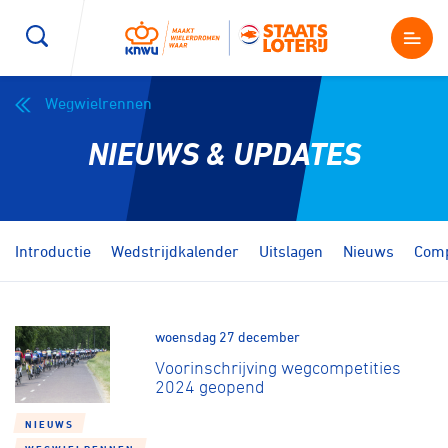
Wegwielrennen
Wegwielrennen
Mountainbiken
Sporten
NIEUWS & UPDATES
Kenniscentrum
BMX Race
E-Racing
Magazine
Kunstwielrijden
ID-Cycling
Introductie
Wedstrijdkalender
Uitslagen
Nieuws
Comp
Nieuws
Baanwielrennen
Strandrace
woensdag 27 december
Shop
Voorinschrijving wegcompetities
BMX freestyle
Gravel
2024 geopend
Producten en diensten
Contact
NIEUWS
Veldrijden
Biketrial