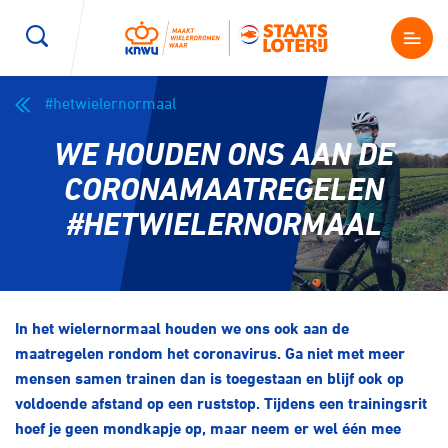
#hetwielernormaal
Wegwielrennen
Mountainbiken
Sporten
WE HOUDEN ONS AAN DE
Kenniscentrum
BMX Race
E-Racing
CORONAMAATREGELEN
#HETWIELERNORMAAL
Magazine
Kunstwielrijden
ID-Cycling
Nieuws
Baanwielrennen
Strandrace
In het wielernormaal houden we ons ook aan de
maatregelen rondom het coronavirus. Ga niet met meer
Shop
BMX freestyle
Gravel
mensen samen trainen dan is toegestaan en blijf ook op
Producten en diensten
voldoende afstand op een ruststop. Tijdens een trainingsrit
Contact
hoef je geen mondkapje op, maar neem er wel één mee
Veldrijden
Biketrial