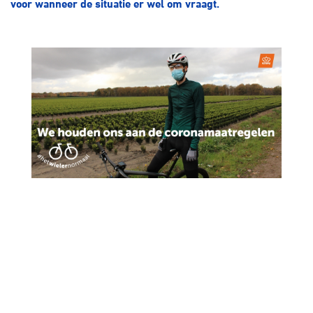
voor wanneer de situatie er wel om vraagt.
Over ons
Pumptrack
Fixed gear
Lid worden