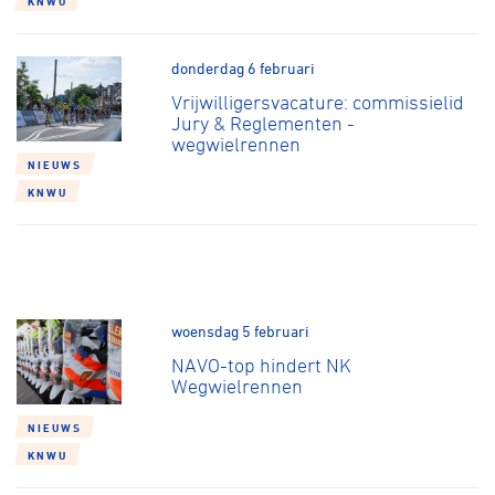
KNWU
Over ons
Pumptrack
Fixed gear
donderdag 6 februari
Lid worden
Vrijwilligersvacature: commissielid
Jury & Reglementen -
wegwielrennen
NIEUWS
KNWU
woensdag 5 februari
NAVO-top hindert NK
Wegwielrennen
NIEUWS
KNWU