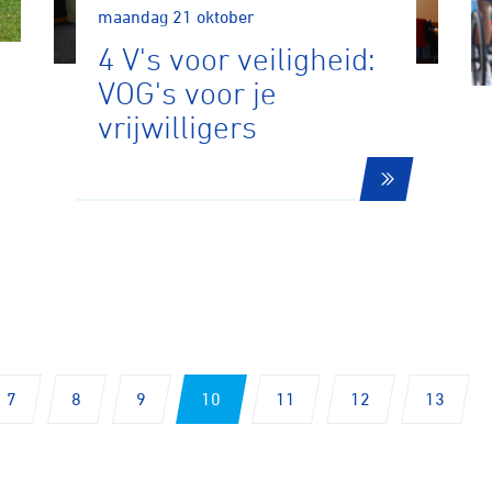
maandag 21 oktober
4 V's voor veiligheid:
tyle
VOG's voor je
vrijwilligers
n
ck
7
8
9
10
11
12
13