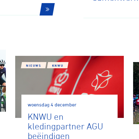
NIEUWS
KNWU
woensdag 4 december
KNWU en
kledingpartner AGU
beëindigen