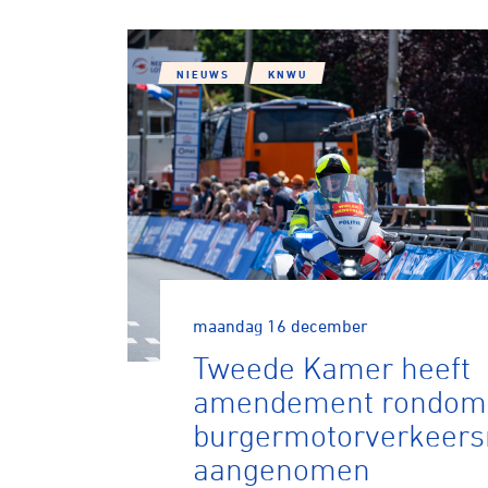
NIEUWS
KNWU
maandag 16 december
Tweede Kamer heeft
amendement rondom
burgermotorverkeers
aangenomen