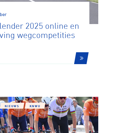
ber
lender 2025 online en
jving wegcompetities
tainbiken
E-Racing
ID-Cycling
NIEUWS
KNWU
trandrace