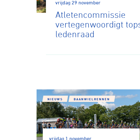
vrijdag 29 november
Atletencommissie
vertegenwoordigt tops
ledenraad
Wegwielr
BMX Rac
NIEUWS
BAANWIELRENNEN
Kunstwiel
Baanwiel
vrijdag 1 november