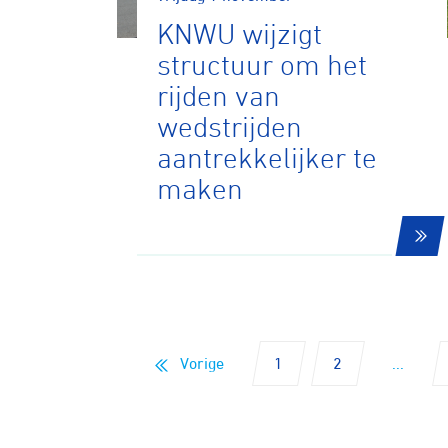
KNWU wijzigt
BMX frees
structuur om het
rijden van
wedstrijden
Veldrijde
aantrekkelijker te
maken
Pumptra
Vorige
1
2
...