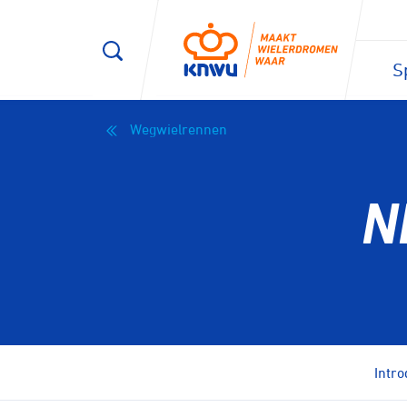
S
Wegwielrennen
N
Intro