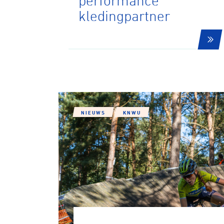
performance
kledingpartner
NIEUWS
KNWU