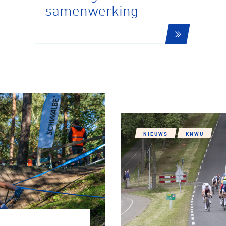
samenwerking
NIEUWS
KNWU