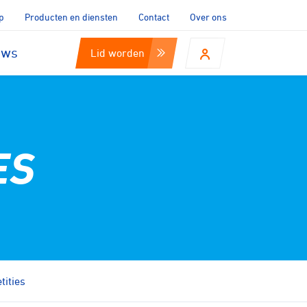
p
Producten en diensten
Contact
Over ons
uws
Lid worden
ES
ities