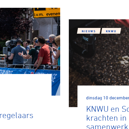
NIEUWS
KNWU
dinsdag 10 decembe
KNWU en So
regelaars
krachten in 
samenwerk