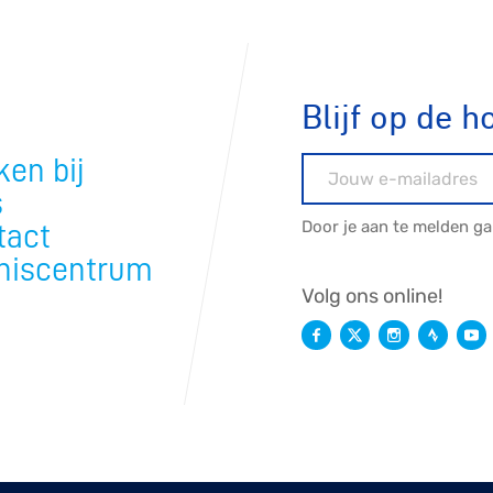
Blijf op de h
en bij
E-mailadres
s
Door je aan te melden g
tact
niscentrum
Volg ons online!