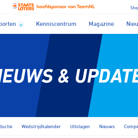
Sho
porten
Kenniscentrum
Magazine
Nie
IEUWS & UPDAT
ductie
Wedstrijdkalender
Uitslagen
Nieuws
Compet