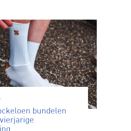
r
ckeloen bundelen
vierjarige
ing