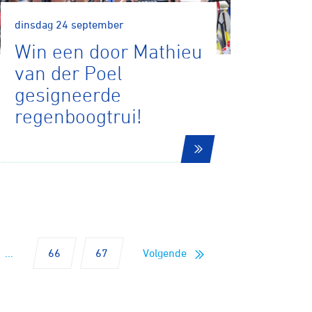
dinsdag 24 september
Gravel
Win een door Mathieu
van der Poel
gesigneerde
Biketrial
regenboogtrui!
Fixed gear
...
66
67
Volgende