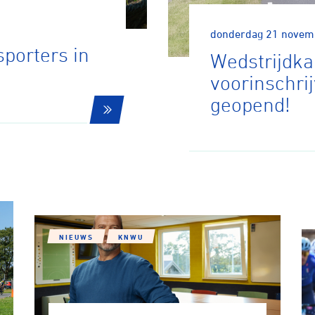
donderdag 21 novem
porters in
Wedstrijdka
voorinschri
geopend!
ennen
Moun
e
rijden
NIEUWS
KNWU
rennen
S