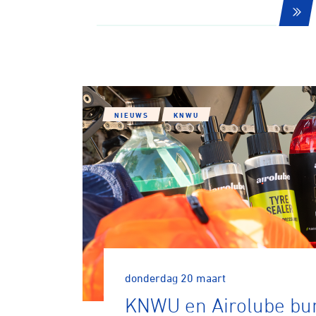
NIEUWS
KNWU
donderdag 20 maart
KNWU en Airolube bu