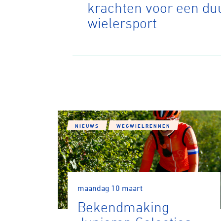
krachten voor een d
wielersport
Wegwielr
BMX Rac
Kunstwiel
NIEUWS
WEGWIELRENNEN
Baanwiel
maandag 10 maart
Bekendmaking
BMX frees