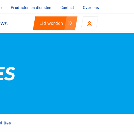
p
Producten en diensten
Contact
Over ons
uws
Lid worden
ES
ities