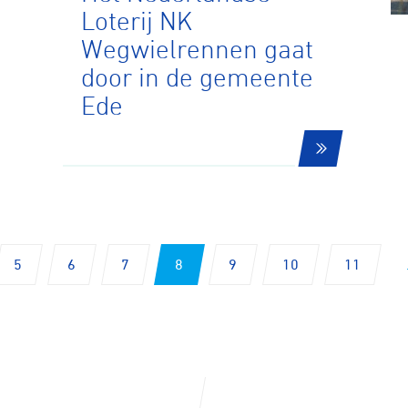
Loterij NK
Wegwielrennen gaat
n
door in de gemeente
Ede
ck
5
6
7
8
9
10
11