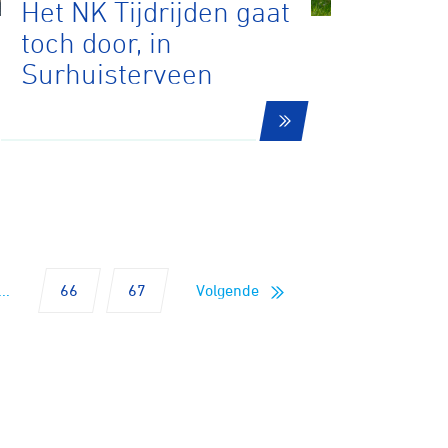
Het NK Tijdrijden gaat
toch door, in
Biketrial
Surhuisterveen
Fixed gear
...
66
67
Volgende