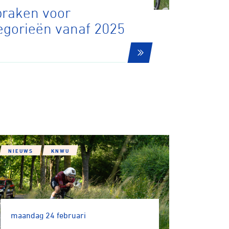
praken voor
egorieën vanaf 2025
tainbiken
E-Racing
ID-Cycling
NIEUWS
KNWU
trandrace
Gravel
maandag 24 februari