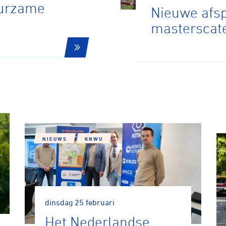
uurzame
Nieuwe afs
masterscat
ennen
Moun
e
rijden
NIEUWS
KNWU
rennen
S
dinsdag 25 februari
tyle
Het Nederlandse