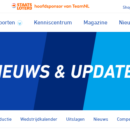
Sho
porten
Kenniscentrum
Magazine
Nie
IEUWS & UPDAT
ductie
Wedstrijdkalender
Uitslagen
Nieuws
Compet