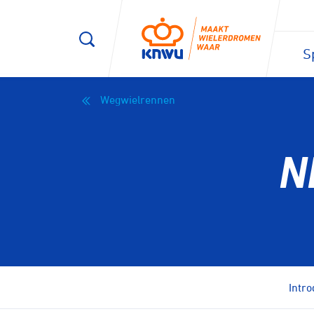
S
Wegwielrennen
N
Intro