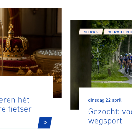
NIEUWS
WEGWIELRE
eren hét
dinsdag 22 april
e fietser
Gezocht: vo
wegsport