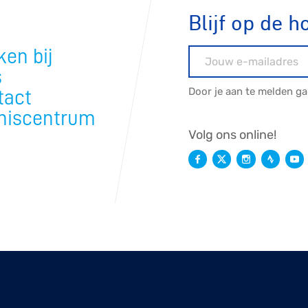
Blijf op de h
en bij
E-mailadres
s
Door je aan te melden g
tact
niscentrum
Volg ons online!