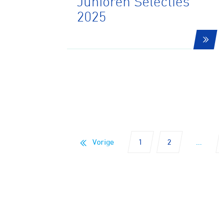
Junioren Selecties
2025
Veldrijde
Pumptra
Vorige
1
2
...