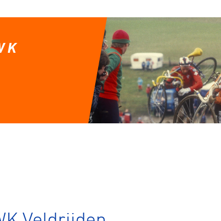
WK
 Veldrijden