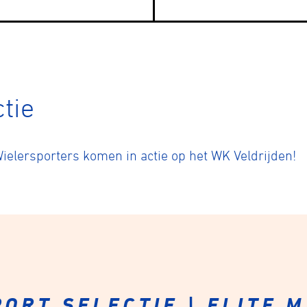
tyle
tie
n
lersporters komen in actie op het WK Veldrijden!
ck
ORT SELECTIE | ELITE 