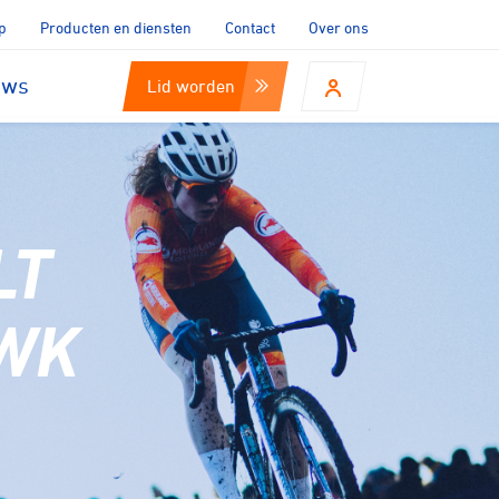
p
Producten en diensten
Contact
Over ons
uws
Lid worden
LT
 WK