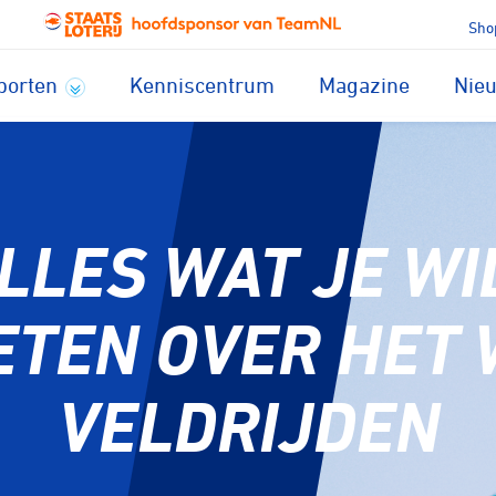
Sho
porten
Kenniscentrum
Magazine
Nie
LLES WAT JE WI
TEN OVER HET
VELDRIJDEN