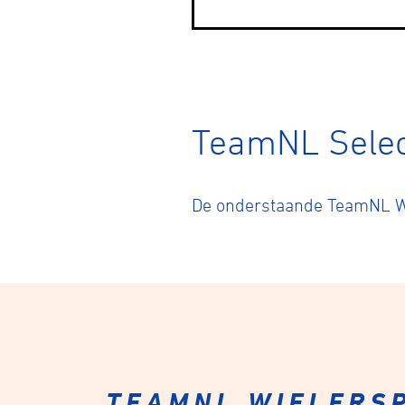
BMX frees
TeamNL Selec
Veldrijde
De onderstaande TeamNL Wie
Pumptra
TEAMNL WIELERSP