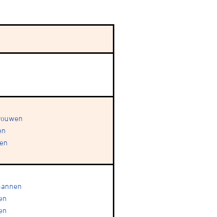
tainbiken
vrouwen
en
E-Racing
wen
ID-Cycling
 mannen
en
en
trandrace